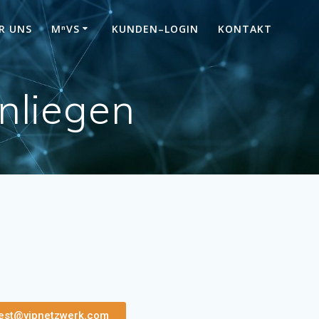
R UNS
MⁿVS
KUNDEN–LOGIN
KONTAKT
Anliegen
nvest@vipnetzwerk.com