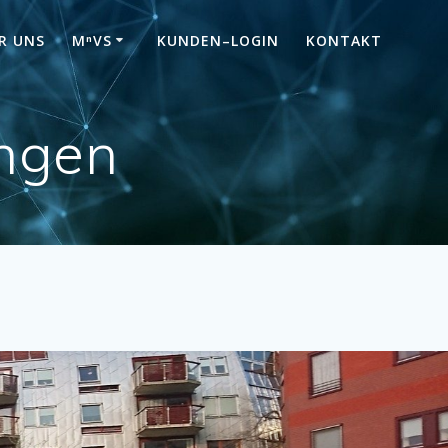
R UNS
MⁿVS
KUNDEN–LOGIN
KONTAKT
ungen